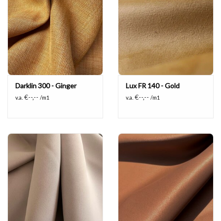
Darklin 300 - Ginger
Lux FR 140 - Gold
€--,--
€--,--
v.a.
/m1
v.a.
/m1