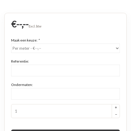
€--,--
Excl. btw
Maak een keuze:
*
Referentie:
Ondermaten:
+
−