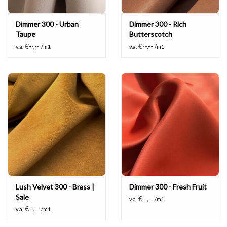
Dimmer 300 - Urban
Dimmer 300 - Rich
Taupe
Butterscotch
€--,--
€--,--
v.a.
/m1
v.a.
/m1
Lush Velvet 300 - Brass |
Dimmer 300 - Fresh Fruit
Sale
€--,--
v.a.
/m1
€--,--
v.a.
/m1