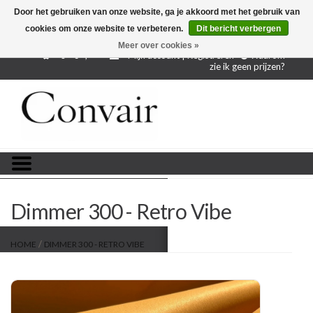
Door het gebruiken van onze website, ga je akkoord met het gebruik van
cookies om onze website te verbeteren.
Dit bericht verbergen
Gratis verzending bij aankoop vanaf € 250,-
Gratis
proefstalen
Meer over cookies »
0 - €--,--
Mijn account | Registreren
Waarom
zie ik geen prijzen?
Home
Stoffen per meter
Projectstoffen
Stofstalen
Dimmer 300 - Retro Vibe
Restanten
/
HOME
DIMMER 300 - RETRO VIBE
Blog