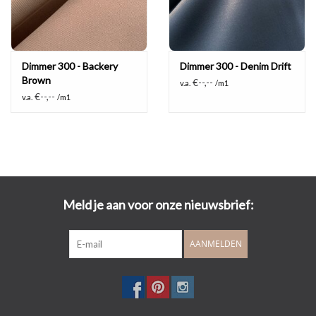
Dimmer 300 - Backery
Dimmer 300 - Denim Drift
Brown
€--,--
v.a.
/m1
€--,--
v.a.
/m1
Meld je aan voor onze nieuwsbrief:
AANMELDEN