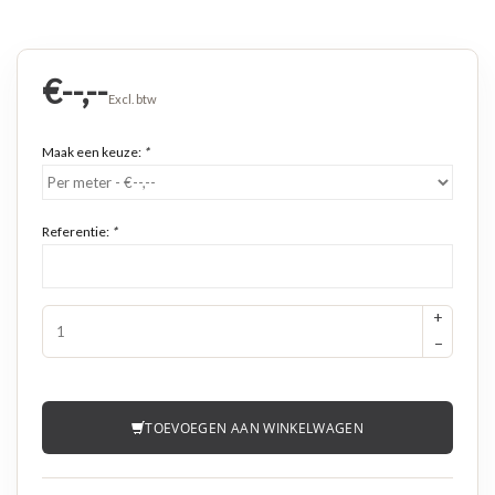
€--,--
Excl. btw
Maak een keuze:
*
Referentie:
*
+
−
TOEVOEGEN AAN WINKELWAGEN