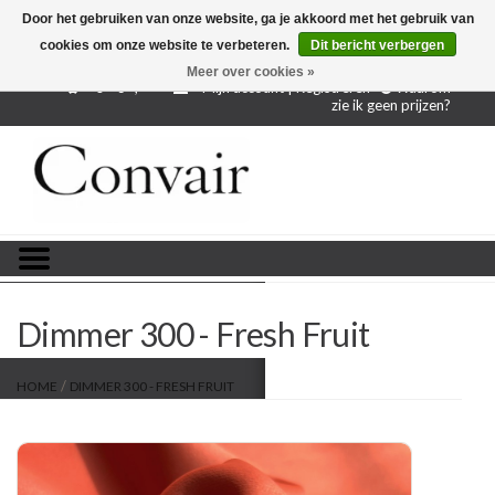
Door het gebruiken van onze website, ga je akkoord met het gebruik van
cookies om onze website te verbeteren.
Dit bericht verbergen
Gratis verzending bij aankoop vanaf € 250,-
Gratis
proefstalen
Meer over cookies »
0 - €--,--
Mijn account | Registreren
Waarom
zie ik geen prijzen?
Home
Stoffen per meter
Projectstoffen
Stofstalen
Dimmer 300 - Fresh Fruit
Restanten
/
HOME
DIMMER 300 - FRESH FRUIT
Blog