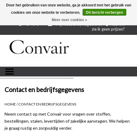
Door het gebruiken van onze website, ga je akkoord met het gebruik van
cookies om onze website te verbeteren.
Dit bericht verbergen
Gratis verzending bij aankoop vanaf € 250,-
Gratis
proefstalen
Meer over cookies »
0 - €--,--
Mijn account | Registreren
Waarom
zie ik geen prijzen?
Home
Stoffen per meter
Projectstoffen
Stofstalen
Contact en bedrijfsgegevens
Restanten
HOME
/
CONTACT EN BEDRIJFSGEGEVENS
Neem contact op met Convair voor vragen over stoffen,
Blog
bestellingen, stalen, levertijden of zakelijke aanvragen. We helpen
je graag rustig en zorgvuldig verder.