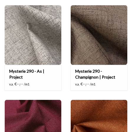
Mysterie 290 - As |
Mysterie 290 -
Project
Champignon | Project
€--,--
€--,--
v.a.
/m1
v.a.
/m1