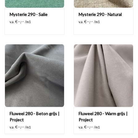
Mysterie 290 - Salie
Mysterie 290 - Natural
€--,--
€--,--
v.a.
/m1
v.a.
/m1
Fluweel 280 - Beton grijs |
Fluweel 280 - Warm grijs |
Project
Project
€--,--
€--,--
v.a.
/m1
v.a.
/m1