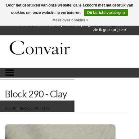
Door het gebruiken van onze website, ga je akkoord met het gebruik van
cookies om onze website te verbeteren.
Dit bericht verbergen
Gratis verzending bij aankoop vanaf € 250,-
Gratis
proefstalen
Meer over cookies »
0 - €--,--
Mijn account | Registreren
Waarom
zie ik geen prijzen?
Home
Stoffen per meter
Projectstoffen
Stofstalen
Block 290 - Clay
Restanten
/
HOME
BLOCK 290 - CLAY
Blog