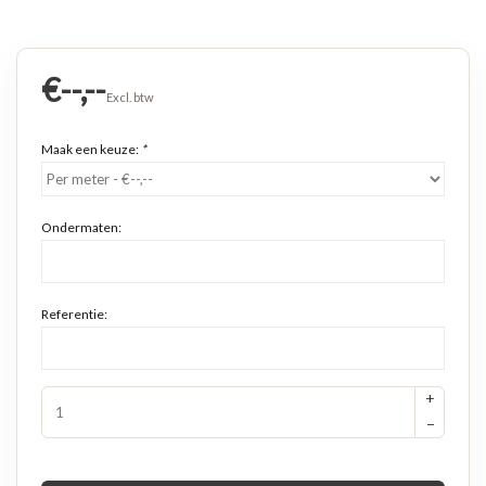
€--,--
Excl. btw
Maak een keuze:
*
Ondermaten:
Referentie:
+
−