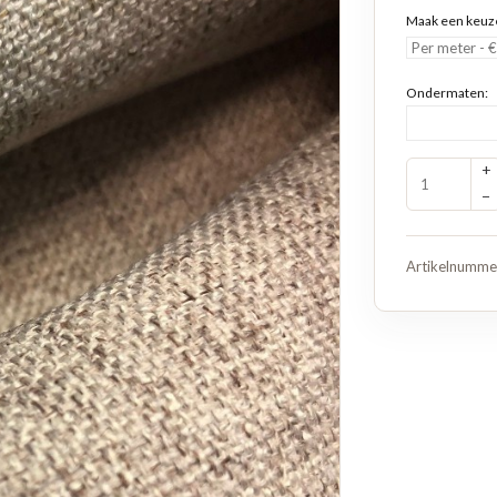
Maak een keuz
Ondermaten:
+
−
Artikelnumme