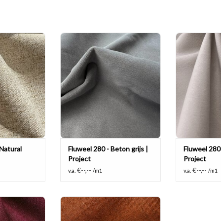
en en soepele
Kamerhoge, volledig lichtdichte
Kamerhoge, vo
lichtdicht) en
velours gordijnstof van 280 cm
velours gordi
ragend!
breed. Brandvertragend,
breed. Br
akoestisch en geschikt voor luxe
akoestisch en 
 WINKELWAGEN
woon- en projectinterieurs.
woon- en pr
TOEVOEGEN AAN WINKELWAGEN
TOEVOEGEN A
Natural
Fluweel 280 - Beton grijs |
Fluweel 280 
Project
Project
€--,--
€--,--
v.a.
/m1
v.a.
/m1
en en soepele
Mooie grof geweven en soepele
lichtdicht) en
black out (100% lichtdicht) en
ragend!
brandvertragend!