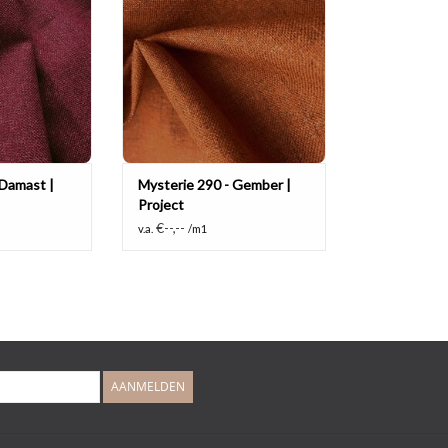
 WINKELWAGEN
TOEVOEGEN AAN WINKELWAGEN
 Damast |
Mysterie 290 - Gember |
Project
€--,--
v.a.
/m1
AANMELDEN