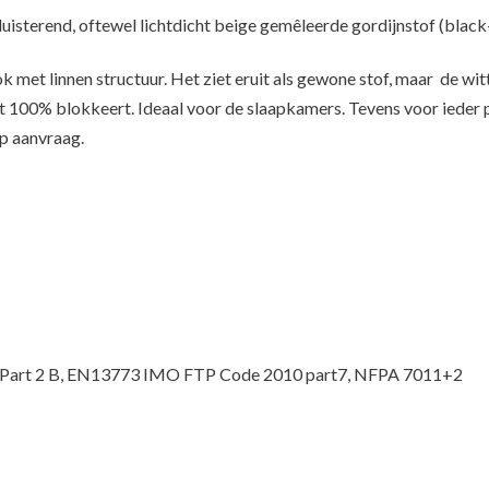
isterend, oftewel lichtdicht beige gemêleerde gordijnstof (black
k met linnen structuur. Het ziet eruit als gewone stof, maar de wit
ht 100% blokkeert. Ideaal voor de slaapkamers. Tevens voor ieder 
op aanvraag.
7 Part 2 B, EN13773 IMO FTP Code 2010 part7, NFPA 7011+2