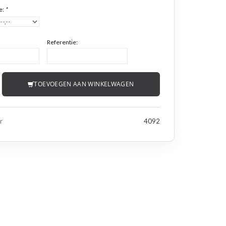
e:
*
Referentie:
TOEVOEGEN AAN WINKELWAGEN
r
4092