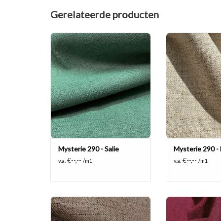
Gerelateerde producten
Mooie grof geweven en soepele
Mooie grof gewev
black out (100% lichtdicht) en
black out (100% 
brandvertragend!
brandvert
TOEVOEGEN AAN WINKELWAGEN
TOEVOEGEN AAN
Mysterie 290 - Salie
Mysterie 290 - 
€--,--
€--,--
v.a.
/m1
v.a.
/m1
Mooie grof geweven en soepele
Mooie grof gewev
black out (100% lichtdicht) en
black out (100% 
brandvertragend!
brandvert