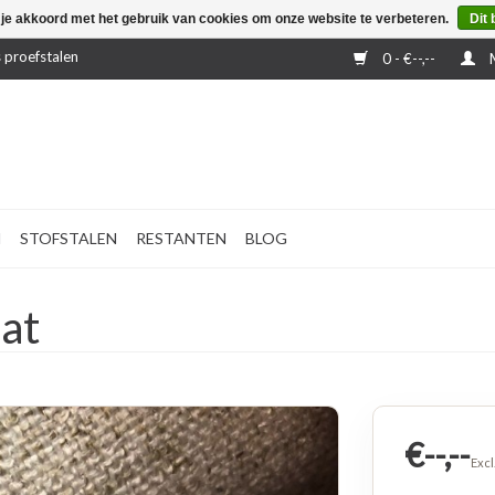
 je akkoord met het gebruik van cookies om onze website te verbeteren.
Dit 
 proefstalen
0 - €--,--
M
N
STOFSTALEN
RESTANTEN
BLOG
at
€--,--
Excl