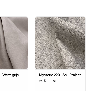
lledig lichtdichte
Mooie grof geweven en soepele
jnstof van 280 cm
black out (100% lichtdicht) en
andvertragend,
brandvertragend!
geschikt voor luxe
TOEVOEGEN AAN WINKELWAGEN
ojectinterieurs.
AN WINKELWAGEN
- Warm grijs |
Mysterie 290 - As | Project
€--,--
v.a.
/m1