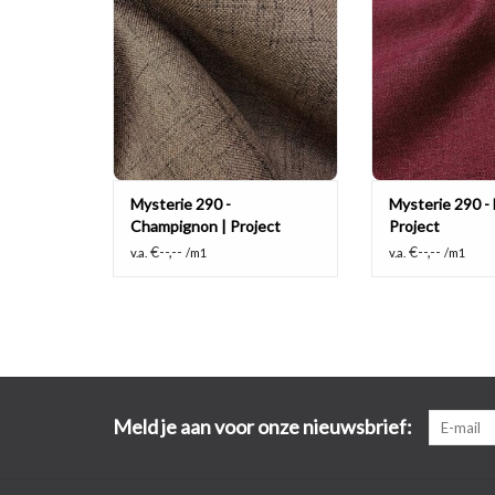
TOEVOEGEN AAN WINKELWAGEN
TOEVOEGEN AAN
Mysterie 290 -
Mysterie 290 -
Champignon | Project
Project
€--,--
€--,--
v.a.
/m1
v.a.
/m1
Meld je aan voor onze nieuwsbrief: