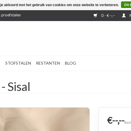
 je akkoord met het gebruik van cookies om onze website te verbeteren.
Dit 
 proefstalen
0 - €--,--
M
N
STOFSTALEN
RESTANTEN
BLOG
 Sisal
€--,--
Excl