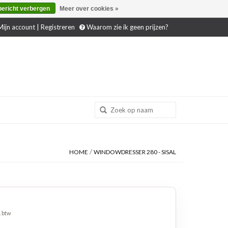
bericht verbergen
Meer over cookies »
ijn account | Registreren
Waarom zie ik geen prijzen?
/
HOME
WINDOWDRESSER 280 - SISAL
. btw