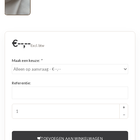
€--,--
Excl. btw
Maak een keuze:
*
Referentie:
+
−
TOEVOEGEN AAN WINKELWAGEN