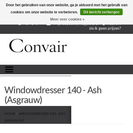
Door het gebruiken van onze website, ga je akkoord met het gebruik van
cookies om onze website te verbeteren.
Dit bericht verbergen
Gratis verzending bij aankoop vanaf € 250,-
Gratis
proefstalen
Meer over cookies »
0 - €--,--
Mijn account | Registreren
Waarom
zie ik geen prijzen?
Home
Stoffen per meter
Projectstoffen
Stofstalen
Windowdresser 140 - Ash
Restanten
(Asgrauw)
Blog
/
HOME
WINDOWDRESSER 140 - ASH
(ASGRAUW)