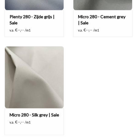
Plenty 280 - Zijde grijs |
Micro 280 - Cement grey
Sale
| Sale
€--,--
€--,--
v.a.
/m1
v.a.
/m1
Micro 280 - Silk grey | Sale
€--,--
v.a.
/m1