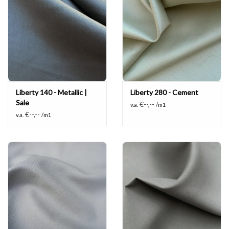
Liberty 140 - Metallic |
Liberty 280 - Cement
Sale
€--,--
v.a.
/m1
€--,--
v.a.
/m1