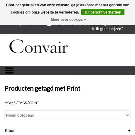
Door het gebruiken van onze website, ga je akkoord met het gebruik van
cookies om onze website te verbeteren.
Dit bericht verbergen
Gratis verzending bij aankoop vanaf € 250,-
Gratis
proefstalen
Meer over cookies »
0 - €--,--
Mijn account | Registreren
Waarom
zie ik geen prijzen?
Home
Stoffen per meter
Projectstoffen
Stofstalen
Producten getagd met Print
Restanten
HOME
/
TAGS
/
PRINT
Blog
Kleur
+