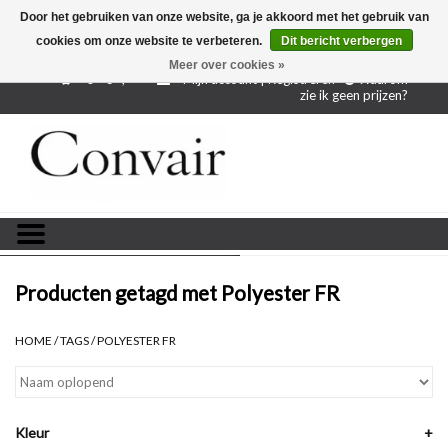
Door het gebruiken van onze website, ga je akkoord met het gebruik van
cookies om onze website te verbeteren.
Dit bericht verbergen
Gratis verzending bij aankoop vanaf € 250,-
Gratis
proefstalen
Meer over cookies »
0 - €--,--
Mijn account | Registreren
Waarom
zie ik geen prijzen?
Home
Stoffen per meter
Projectstoffen
Stofstalen
Producten getagd met Polyester FR
Restanten
HOME
/
TAGS
/
POLYESTER FR
Blog
Kleur
+