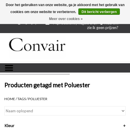
Door het gebruiken van onze website, ga je akkoord met het gebruik van
cookies om onze website te verbeteren.
Dit bericht verbergen
Gratis verzending bij aankoop vanaf € 250,-
Gratis
proefstalen
Meer over cookies »
0 - €--,--
Mijn account | Registreren
Waarom
zie ik geen prijzen?
Home
Stoffen per meter
Projectstoffen
Stofstalen
Producten getagd met Poluester
Restanten
HOME
/
TAGS
/
POLUESTER
Blog
Kleur
+