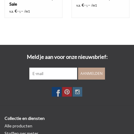
Sale
€--,--
v.a.
/m1
€--,--
v.a.
/m1
Meld je aan voor onze nieuwsbrief:
AANMELDEN
Collectie en diensten
Alle producten
Stoffen per meter