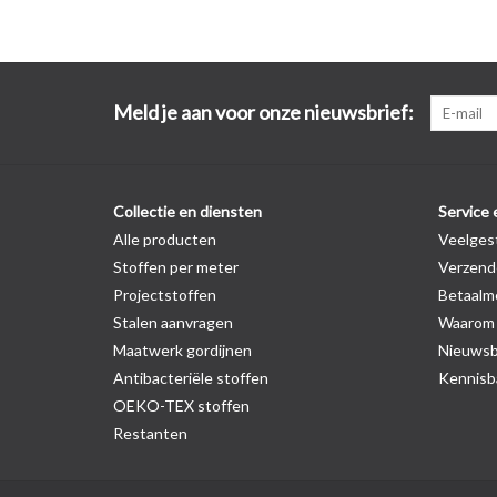
Meld je aan voor onze nieuwsbrief:
Collectie en diensten
Service 
Alle producten
Veelges
Stoffen per meter
Verzend
Projectstoffen
Betaalm
Stalen aanvragen
Waarom z
Maatwerk gordijnen
Nieuwsb
Antibacteriële stoffen
Kennisba
OEKO-TEX stoffen
Restanten