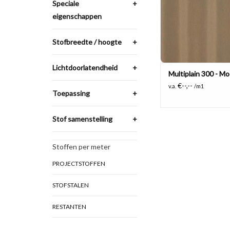
Speciale
+
eigenschappen
Stofbreedte / hoogte
+
Lichtdoorlatendheid
+
Multiplain 300 - Mo
€--,--
v.a.
/m1
Toepassing
+
Stof samenstelling
+
Stoffen per meter
PROJECTSTOFFEN
STOFSTALEN
RESTANTEN