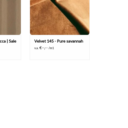
cca | Sale
Velvet 145 - Pure savannah
€--,--
v.a.
/m1