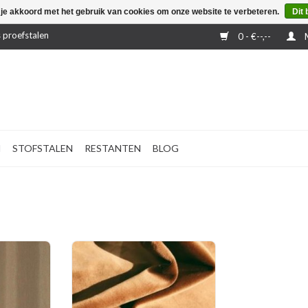
 je akkoord met het gebruik van cookies om onze website te verbeteren.
Dit 
 proefstalen
0 - €--,--
M
N
STOFSTALEN
RESTANTEN
BLOG
merhoge en
Klassieke en elegante velours stof,
tof, 100%
polyester, 145 cm breed.
TOEVOEGEN AAN WINKELWAGEN
NKELWAGEN