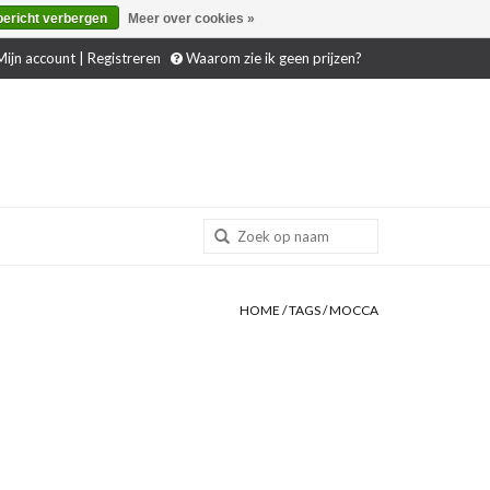
bericht verbergen
Meer over cookies »
ijn account | Registreren
Waarom zie ik geen prijzen?
HOME
/
TAGS
/
MOCCA