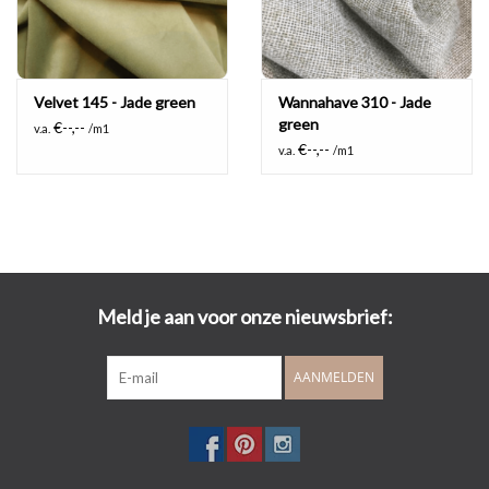
Velvet 145 - Jade green
Wannahave 310 - Jade
green
€--,--
v.a.
/m1
€--,--
v.a.
/m1
Meld je aan voor onze nieuwsbrief:
AANMELDEN