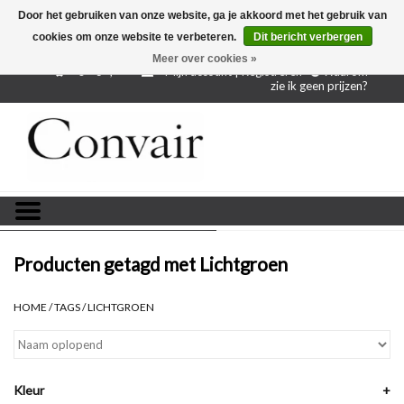
Door het gebruiken van onze website, ga je akkoord met het gebruik van
cookies om onze website te verbeteren.
Dit bericht verbergen
Gratis verzending bij aankoop vanaf € 250,-
Gratis
proefstalen
Meer over cookies »
0 - €--,--
Mijn account | Registreren
Waarom
zie ik geen prijzen?
Home
Stoffen per meter
Projectstoffen
Stofstalen
Producten getagd met Lichtgroen
Restanten
HOME
/
TAGS
/
LICHTGROEN
Blog
Kleur
+