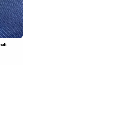
NKELWAGEN
balt