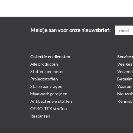
Meld je aan voor onze nieuwsbrief:
Collectie en diensten
Service 
Alle producten
Veelges
Stoffen per meter
Verzend
Projectstoffen
Betaalm
Stalen aanvragen
Waarom z
Maatwerk gordijnen
Nieuwsb
Antibacteriële stoffen
Kennisba
OEKO-TEX stoffen
Restanten