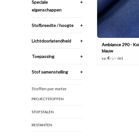
TOEVOEGEN AAN WI
Speciale
+
eigenschappen
Stofbreedte / hoogte
+
Lichtdoorlatendheid
+
Ambiance 290 - Ko
blauw
Toepassing
+
€--,--
v.a.
/m1
Stof samenstelling
+
Stoffen per meter
PROJECTSTOFFEN
STOFSTALEN
RESTANTEN