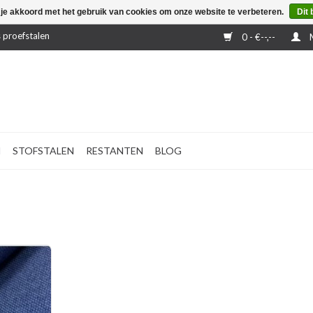
 je akkoord met het gebruik van cookies om onze website te verbeteren.
Dit 
 proefstalen
0 - €--,--
M
N
STOFSTALEN
RESTANTEN
BLOG
ragende en
im out)
 subtiele