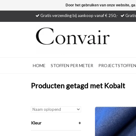
Door het gebruiken van onze website, ga
Gratis verzending bij aankoop vanaf € 250,-
Gratis
HOME
STOFFEN PER METER
PROJECTSTOFFE
Producten getagd met Kobalt
Kamerhoge, brandvert
verduisterende (d
gordijnstof met een
Kleur
+
structuur.