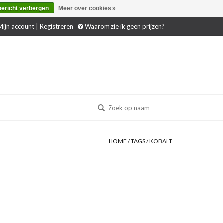
bericht verbergen
Meer over cookies »
ijn account | Registreren
Waarom zie ik geen prijzen?
HOME
/
TAGS
/
KOBALT