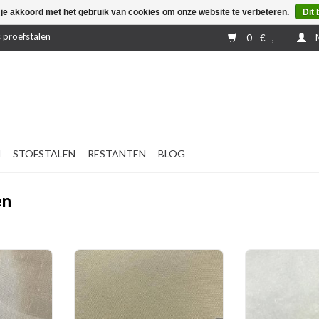
 je akkoord met het gebruik van cookies om onze website te verbeteren.
Dit 
 proefstalen
0 - €--,--
M
N
STOFSTALEN
RESTANTEN
BLOG
en
itrage stof
Een 140 cm brede
Een 140
ragende
(brandvertragende ) voering met
(brandvertragen
eeft een
fiberfill.
fibe
ok.
TOEVOEGEN AAN WINKELWAGEN
TOEVOEGEN AA