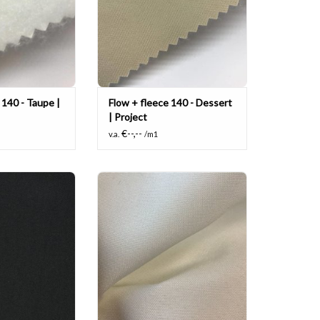
l 140 - Taupe |
Flow + fleece 140 - Dessert
| Project
€--,--
v.a.
/m1
e vlamvertragende
Multi functionele vlamvertragende
 polyester.
stof, 100% polyester.
N WINKELWAGEN
TOEVOEGEN AAN WINKELWAGEN