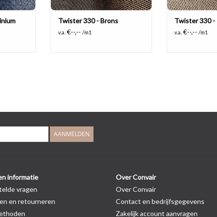
inium
Twister 330 - Brons
Twister 330 -
€--,--
€--,--
v.a.
/m1
v.a.
/m1
AANMELDEN
en informatie
Over Convair
telde vragen
Over Convair
en en retourneren
Contact en bedrijfsgegevens
ethoden
Zakelijk account aanvragen