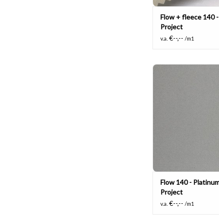
Flow + fleece 140 -
Project
€--,--
v.a.
/m1
Multi functionele vla
stof, 100% polye
TOEVOEGEN AAN WI
Flow 140 - Platinum 
Project
€--,--
v.a.
/m1