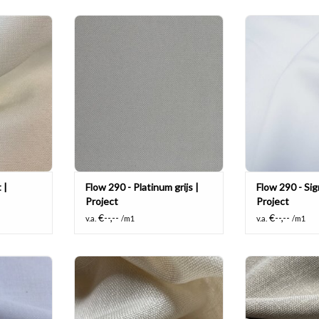
mvertragende
Multi functionele vlamvertragende
Multi functionel
 kamerhoog.
stof, 100% polyester, kamerhoog.
stof, 100% poly
NKELWAGEN
TOEVOEGEN AAN WINKELWAGEN
TOEVOEGEN AA
 |
Flow 290 - Platinum grijs |
Flow 290 - Sig
Project
Project
€--,--
€--,--
v.a.
/m1
v.a.
/m1
kamerhoge
Kamerhoge in-between in een
Kamerhoge in-
 voile.
linnenlook met een grovere
linnenlook m
stuctuur.
stuc
NKELWAGEN
TOEVOEGEN AAN WINKELWAGEN
TOEVOEGEN AA