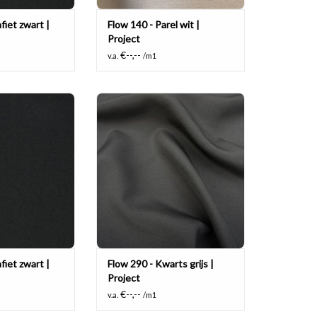
fiet zwart |
Flow 140 - Parel wit |
Project
€--,--
v.a.
/m1
e vlamvertragende
Multi functionele vlamvertragende
ester, kamerhoog.
stof, 100% polyester.
N WINKELWAGEN
TOEVOEGEN AAN WINKELWAGEN
fiet zwart |
Flow 290 - Kwarts grijs |
Project
€--,--
v.a.
/m1