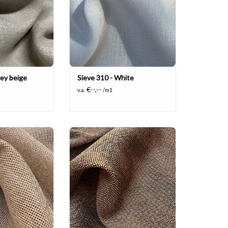
rey beige
Sieve 310 - White
€--,--
v.a.
/m1
uxe en glanzende
Transparante luxe en glanzende
andvertragend en
linnenlook, brandvertragend en
rhoog.
kamerhoog.
N WINKELWAGEN
TOEVOEGEN AAN WINKELWAGEN