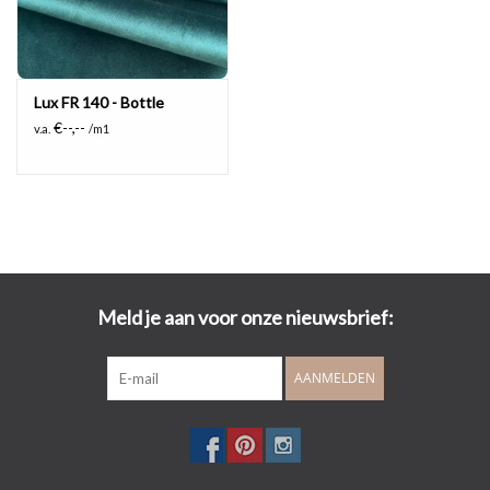
Lux FR 140 - Bottle
€--,--
v.a.
/m1
Meld je aan voor onze nieuwsbrief:
AANMELDEN