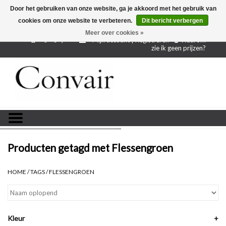
Door het gebruiken van onze website, ga je akkoord met het gebruik van
cookies om onze website te verbeteren.
Dit bericht verbergen
Gratis verzending bij aankoop vanaf € 250,-
Gratis
proefstalen
Meer over cookies »
0 - €--,--
Mijn account | Registreren
Waarom
zie ik geen prijzen?
Home
Stoffen per meter
Projectstoffen
Stofstalen
Producten getagd met Flessengroen
Restanten
HOME
/
TAGS
/
FLESSENGROEN
Blog
Kleur
+