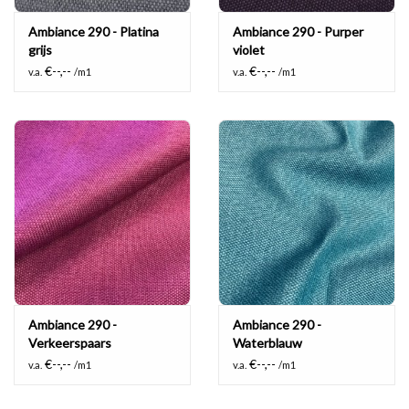
Ambiance 290 - Platina
Ambiance 290 - Purper
grijs
violet
€--,--
€--,--
v.a.
/m1
v.a.
/m1
Ambiance 290 -
Ambiance 290 -
Verkeerspaars
Waterblauw
€--,--
€--,--
v.a.
/m1
v.a.
/m1