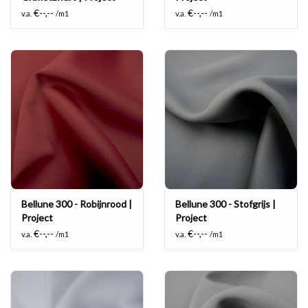
€--,--
€--,--
v.a.
/m1
v.a.
/m1
Bellune 300 - Robijnrood |
Bellune 300 - Stofgrijs |
Project
Project
€--,--
€--,--
v.a.
/m1
v.a.
/m1