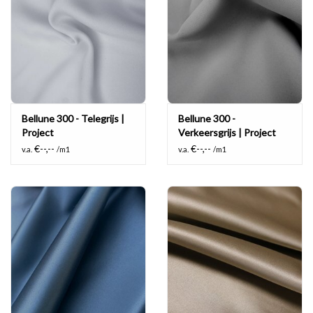
Bellune 300 - Telegrijs |
Bellune 300 -
Project
Verkeersgrijs | Project
€--,--
€--,--
v.a.
/m1
v.a.
/m1