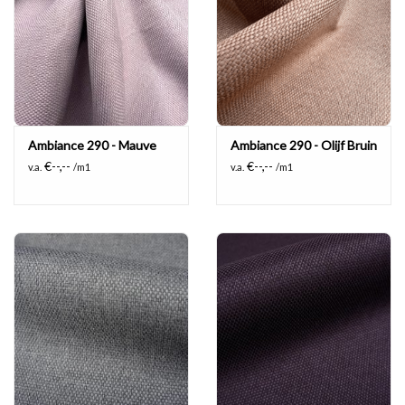
Ambiance 290 - Mauve
Ambiance 290 - Olijf Bruin
€--,--
€--,--
v.a.
/m1
v.a.
/m1