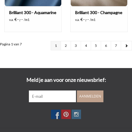
Brilliant 300 - Aquamarine
Brilliant 300 - Champagne
€--,--
€--,--
v.a.
/m1
v.a.
/m1
Pagina 1 van 7
1
2
3
4
5
6
7
Meld je aan voor onze nieuwsbrief:
AANMELDEN