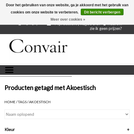
Door het gebruiken van onze website, ga je akkoord met het gebruik van
cookies om onze website te verbeteren.
Dit bericht verbergen
Gratis verzending bij aankoop vanaf € 250,-
Gratis
proefstalen
Meer over cookies »
0 - €--,--
Mijn account | Registreren
Waarom
zie ik geen prijzen?
Home
Stoffen per meter
Projectstoffen
Stofstalen
Producten getagd met Akoestisch
Restanten
HOME
/
TAGS
/
AKOESTISCH
Blog
Kleur
+