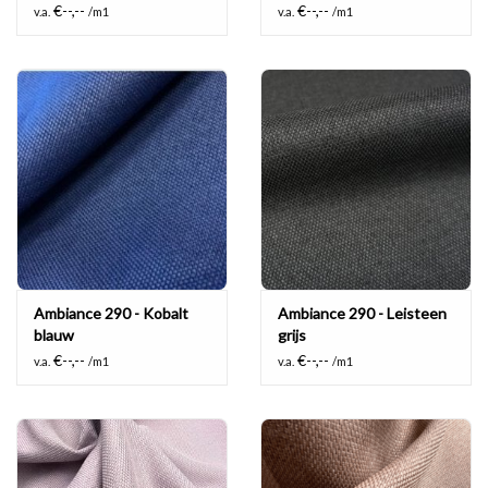
€--,--
€--,--
v.a.
/m1
v.a.
/m1
Ambiance 290 - Kobalt
Ambiance 290 - Leisteen
blauw
grijs
€--,--
€--,--
v.a.
/m1
v.a.
/m1