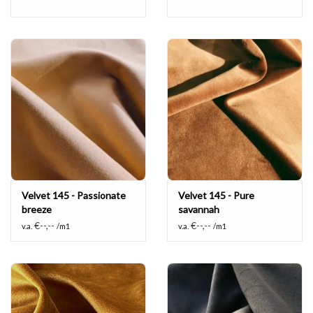
Velvet 145 - Passionate
Velvet 145 - Pure
breeze
savannah
€--,--
€--,--
v.a.
/m1
v.a.
/m1