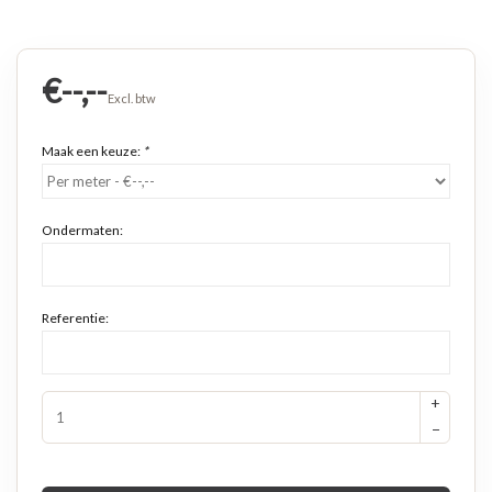
€--,--
Excl. btw
Maak een keuze:
*
Ondermaten:
Referentie:
+
−