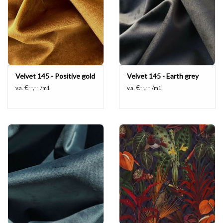
Velvet 145 - Positive gold
Velvet 145 - Earth grey
€--,--
€--,--
v.a.
/m1
v.a.
/m1