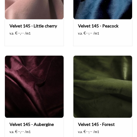
Velvet 145 - Little cherry
Velvet 145 - Peacock
€--,--
€--,--
v.a.
/m1
v.a.
/m1
Velvet 145 - Aubergine
Velvet 145 - Forest
€--,--
€--,--
v.a.
/m1
v.a.
/m1