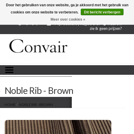
Door het gebruiken van onze website, ga je akkoord met het gebruik van
cookies om onze website te verbeteren.
Dit bericht verbergen
Gratis verzending bij aankoop vanaf € 250,-
Gratis
proefstalen
Meer over cookies »
0 - €--,--
Mijn account | Registreren
Waarom
zie ik geen prijzen?
Home
Stoffen per meter
Projectstoffen
Stofstalen
Noble Rib - Brown
Restanten
/
HOME
NOBLE RIB - BROWN
Blog