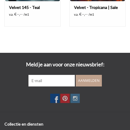
Velvet 145 - Teal
Velvet - Tropicana | Sale
€--,--
€--,--
v.a.
/m1
v.a.
/m1
Meld je aan voor onze nieuwsbrief:
AANMELDEN
Collectie en diensten