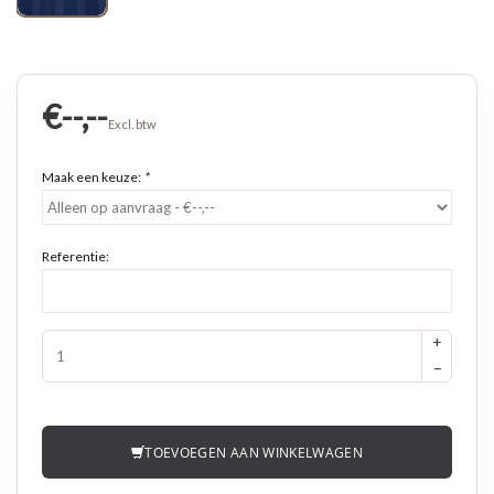
€--,--
Excl. btw
Maak een keuze:
*
Referentie:
+
−
TOEVOEGEN AAN WINKELWAGEN