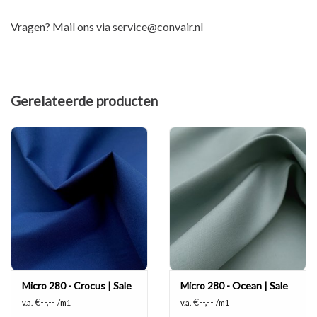
Vragen? Mail ons via
service@convair.nl
Gerelateerde producten
Micro 280 - Crocus | Sale
Micro 280 - Ocean | Sale
€--,--
€--,--
v.a.
/m1
v.a.
/m1