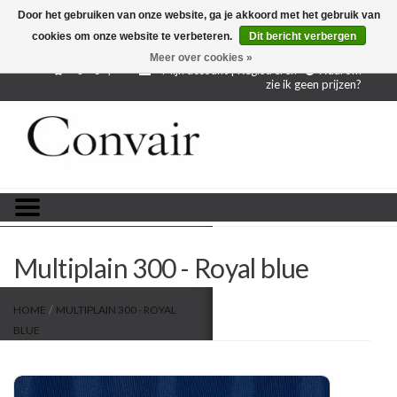
Door het gebruiken van onze website, ga je akkoord met het gebruik van
cookies om onze website te verbeteren.
Dit bericht verbergen
Gratis verzending bij aankoop vanaf € 250,-
Gratis
proefstalen
Meer over cookies »
0 - €--,--
Mijn account | Registreren
Waarom
zie ik geen prijzen?
Home
Stoffen per meter
Projectstoffen
Stofstalen
Multiplain 300 - Royal blue
Restanten
/
HOME
MULTIPLAIN 300 - ROYAL
BLUE
Blog