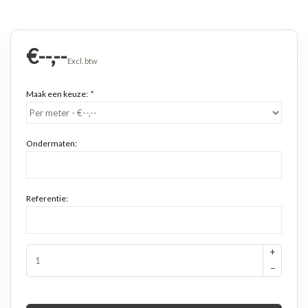
€--,--
Excl. btw
Maak een keuze:
*
Ondermaten:
Referentie:
+
−