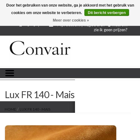
Door het gebruiken van onze website, ga je akkoord met het gebruik van
cookies om onze website te verbeteren.
Dit bericht verbergen
Gratis verzending bij aankoop vanaf € 250,-
Gratis
proefstalen
Meer over cookies »
0 - €--,--
Mijn account | Registreren
Waarom
zie ik geen prijzen?
Home
Stoffen per meter
Projectstoffen
Stofstalen
Lux FR 140 - Mais
Restanten
/
HOME
LUX FR 140 - MAIS
Blog