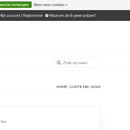
bericht verbergen
Meer over cookies »
ijn account | Registreren
Waarom zie ik geen prijzen?
/
HOME
LUX FR 140 - GOLD
. btw