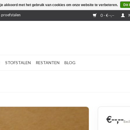
 je akkoord met het gebruik van cookies om onze website te verbeteren.
Dit 
 proefstalen
0 - €--,--
M
N
STOFSTALEN
RESTANTEN
BLOG
€--,--
Excl