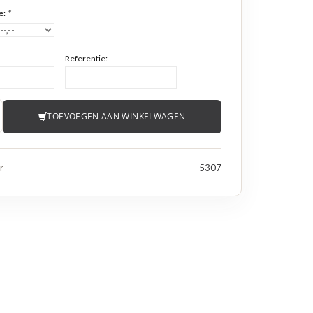
e:
*
Referentie:
TOEVOEGEN AAN WINKELWAGEN
r
5307