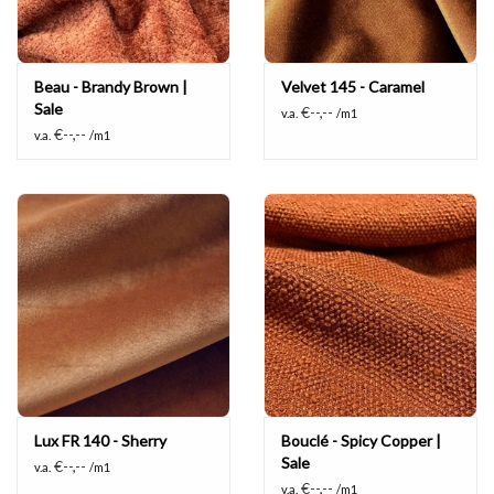
Beau - Brandy Brown |
Velvet 145 - Caramel
Sale
€--,--
v.a.
/m1
€--,--
v.a.
/m1
Lux FR 140 - Sherry
Bouclé - Spicy Copper |
Sale
€--,--
v.a.
/m1
€--,--
v.a.
/m1