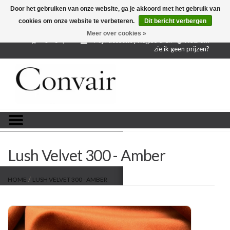
Door het gebruiken van onze website, ga je akkoord met het gebruik van
cookies om onze website te verbeteren.
Dit bericht verbergen
Gratis verzending bij aankoop vanaf € 250,-
Gratis
proefstalen
Meer over cookies »
0 - €--,--
Mijn account | Registreren
Waarom
zie ik geen prijzen?
Home
Stoffen per meter
Projectstoffen
Stofstalen
Lush Velvet 300 - Amber
Restanten
/
HOME
LUSH VELVET 300 - AMBER
Blog