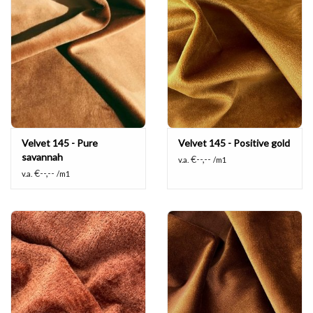
Velvet 145 - Pure
Velvet 145 - Positive gold
savannah
€--,--
v.a.
/m1
€--,--
v.a.
/m1