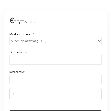
€--,--
Excl. btw
Maak een keuze:
*
Ondermaten:
Referentie:
+
−