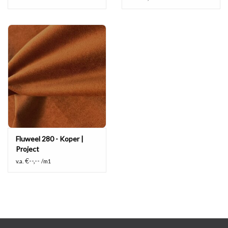
Fluweel 280 - Koper |
Project
€--,--
v.a.
/m1