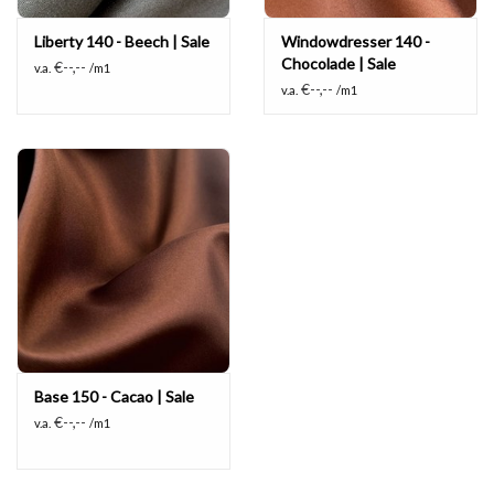
Liberty 140 - Beech | Sale
Windowdresser 140 -
Chocolade | Sale
€--,--
v.a.
/m1
€--,--
v.a.
/m1
Base 150 - Cacao | Sale
€--,--
v.a.
/m1