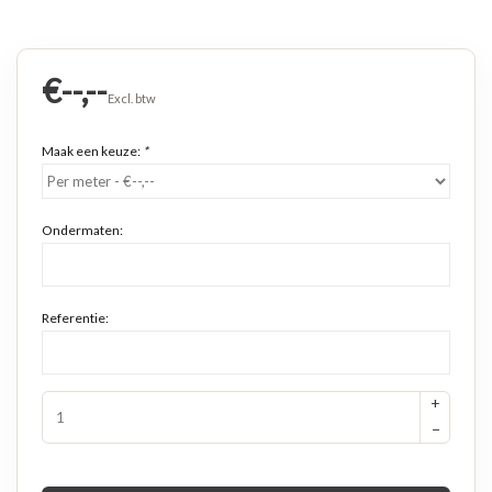
€--,--
Excl. btw
Maak een keuze:
*
Ondermaten:
Referentie:
+
−