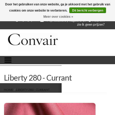
Door het gebruiken van onze website, ga je akkoord met het gebruik van
cookies om onze website te verbeteren.
Dit bericht verbergen
Gratis verzending bij aankoop vanaf € 250,-
Gratis
proefstalen
Meer over cookies »
0 - €--,--
Mijn account | Registreren
Waarom
zie ik geen prijzen?
Home
Stoffen per meter
Projectstoffen
Stofstalen
Liberty 280 - Currant
Restanten
/
HOME
LIBERTY 280 - CURRANT
Blog