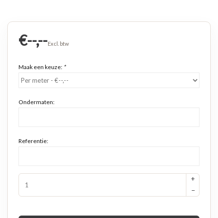
€--,--
Excl. btw
Maak een keuze:
*
Ondermaten:
Referentie:
+
−