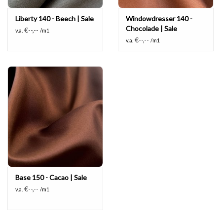
Liberty 140 - Beech | Sale
Windowdresser 140 -
Chocolade | Sale
€--,--
v.a.
/m1
€--,--
v.a.
/m1
Base 150 - Cacao | Sale
€--,--
v.a.
/m1