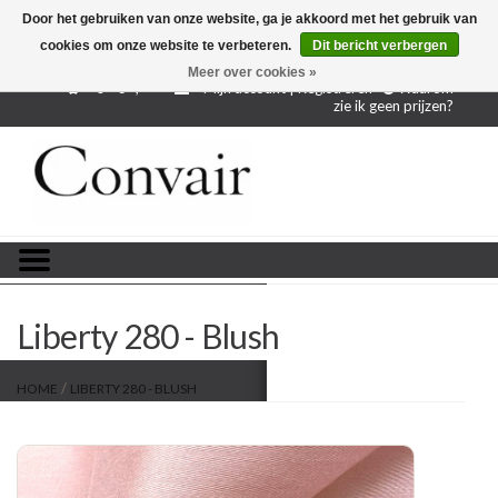
Door het gebruiken van onze website, ga je akkoord met het gebruik van
cookies om onze website te verbeteren.
Dit bericht verbergen
Gratis verzending bij aankoop vanaf € 250,-
Gratis
proefstalen
Meer over cookies »
0 - €--,--
Mijn account | Registreren
Waarom
zie ik geen prijzen?
Home
Stoffen per meter
Projectstoffen
Stofstalen
Liberty 280 - Blush
Restanten
/
HOME
LIBERTY 280 - BLUSH
Blog