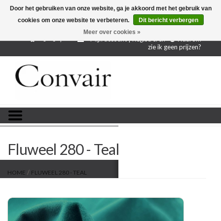
Door het gebruiken van onze website, ga je akkoord met het gebruik van
cookies om onze website te verbeteren.
Dit bericht verbergen
Gratis verzending bij aankoop vanaf € 250,-
Gratis
proefstalen
Meer over cookies »
0 - €--,--
Mijn account | Registreren
Waarom
zie ik geen prijzen?
Home
Stoffen per meter
Projectstoffen
Stofstalen
Fluweel 280 - Teal
Restanten
/
HOME
FLUWEEL 280 - TEAL
Blog