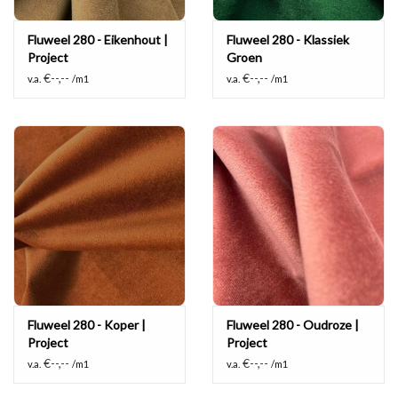
Fluweel 280 - Eikenhout |
Fluweel 280 - Klassiek
Project
Groen
€--,--
€--,--
v.a.
/m1
v.a.
/m1
Fluweel 280 - Koper |
Fluweel 280 - Oudroze |
Project
Project
€--,--
€--,--
v.a.
/m1
v.a.
/m1