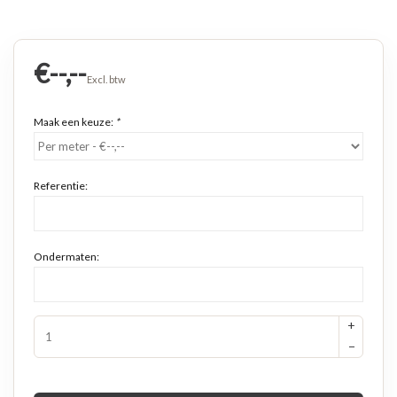
€--,--
Excl. btw
Maak een keuze:
*
Referentie:
Ondermaten:
+
−