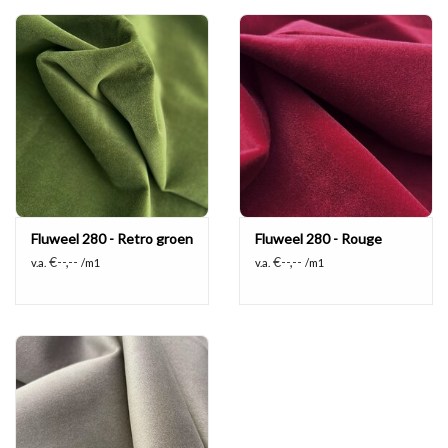
Fluweel 280 - Retro groen
Fluweel 280 - Rouge
€--,--
€--,--
v.a.
/m1
v.a.
/m1