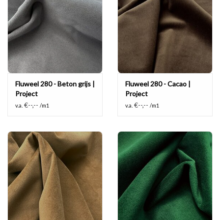
Fluweel 280 - Beton grijs |
Fluweel 280 - Cacao |
Project
Project
€--,--
€--,--
v.a.
/m1
v.a.
/m1