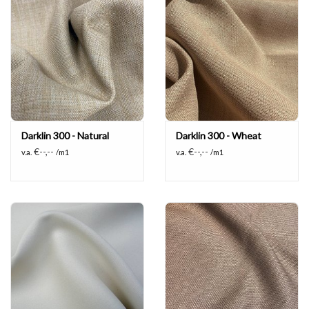
Darklin 300 - Natural
Darklin 300 - Wheat
€--,--
€--,--
v.a.
/m1
v.a.
/m1