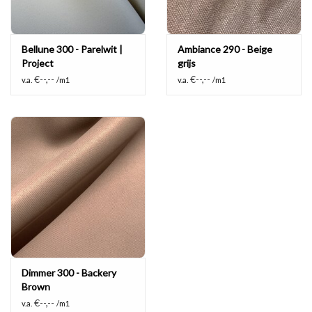
Bellune 300 - Parelwit |
Ambiance 290 - Beige
Project
grijs
€--,--
€--,--
v.a.
/m1
v.a.
/m1
Dimmer 300 - Backery
Brown
€--,--
v.a.
/m1