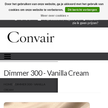
Door het gebruiken van onze website, ga je akkoord met het gebruik van
cookies om onze website te verbeteren.
Dit bericht verbergen
Gratis verzending bij aankoop vanaf € 250,-
Gratis
proefstalen
Meer over cookies »
0 - €--,--
Mijn account | Registreren
Waarom
zie ik geen prijzen?
Home
Stoffen per meter
Projectstoffen
Stofstalen
Dimmer 300 - Vanilla Cream
Restanten
/
HOME
DIMMER 300 - VANILLA
CREAM
Blog