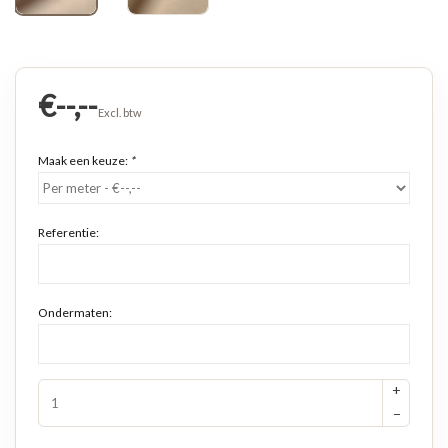
€--,--
Excl. btw
Maak een keuze:
*
Referentie:
Ondermaten:
+
−