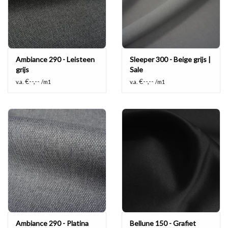
Ambiance 290 - Leisteen
Sleeper 300 - Beige grijs |
grijs
Sale
€--,--
€--,--
v.a.
/m1
v.a.
/m1
Ambiance 290 - Platina
Bellune 150 - Grafiet