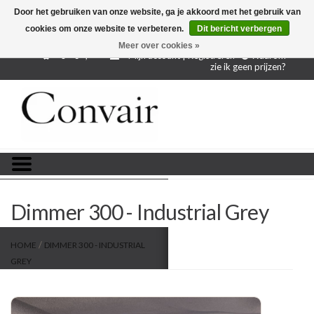
Door het gebruiken van onze website, ga je akkoord met het gebruik van
cookies om onze website te verbeteren.
Dit bericht verbergen
Gratis verzending bij aankoop vanaf € 250,-
Gratis
proefstalen
Meer over cookies »
0 - €--,--
Mijn account | Registreren
Waarom
zie ik geen prijzen?
Home
Stoffen per meter
Projectstoffen
Stofstalen
Dimmer 300 - Industrial Grey
Restanten
/
HOME
DIMMER 300 - INDUSTRIAL
GREY
Blog