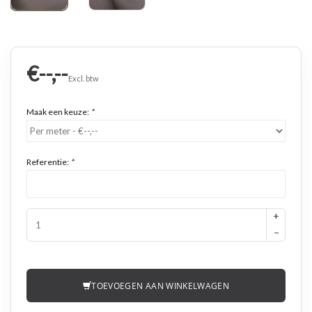
€--,--
Excl. btw
Maak een keuze:
*
Referentie:
*
+
−
TOEVOEGEN AAN WINKELWAGEN