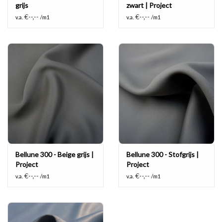
grijs
zwart | Project
€--,--
€--,--
v.a.
/m1
v.a.
/m1
Bellune 300 - Beige grijs |
Bellune 300 - Stofgrijs |
Project
Project
€--,--
€--,--
v.a.
/m1
v.a.
/m1