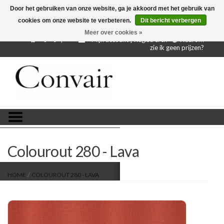
Door het gebruiken van onze website, ga je akkoord met het gebruik van
cookies om onze website te verbeteren.
Dit bericht verbergen
Gratis verzending bij aankoop vanaf € 250,-
Gratis
proefstalen
Meer over cookies »
0 - €--,--
Mijn account | Registreren
Waarom
zie ik geen prijzen?
Home
Stoffen per meter
Projectstoffen
Stofstalen
Colourout 280 - Lava
Restanten
/
HOME
COLOUROUT 280 - LAVA
Blog