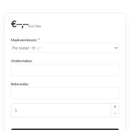
€--,--
Excl. btw
Maak een keuze:
*
Ondermaten:
Referentie:
+
−