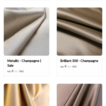
Metallic - Champagne |
Brilliant 300 - Champagne
Sale
€--,--
v.a.
/m1
€--,--
v.a.
/m1