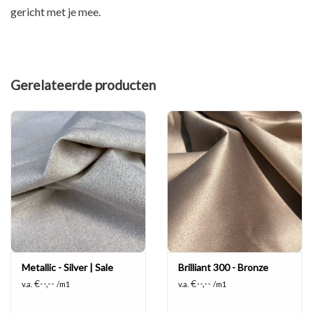
gericht met je mee.
Gerelateerde producten
Metallic - Silver | Sale
Brilliant 300 - Bronze
€--,--
€--,--
v.a.
/m1
v.a.
/m1