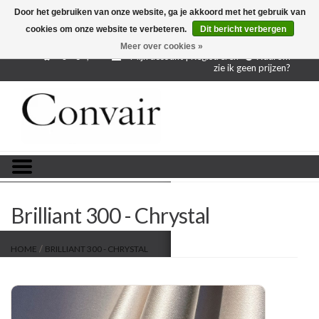
Door het gebruiken van onze website, ga je akkoord met het gebruik van
cookies om onze website te verbeteren.
Dit bericht verbergen
Gratis verzending bij aankoop vanaf € 250,-
Gratis
proefstalen
Meer over cookies »
0 - €--,--
Mijn account | Registreren
Waarom
zie ik geen prijzen?
Home
Stoffen per meter
Projectstoffen
Stofstalen
Brilliant 300 - Chrystal
Restanten
/
HOME
BRILLIANT 300 - CHRYSTAL
Blog