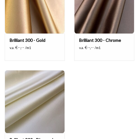
Brilliant 300 - Gold
Brilliant 300 - Chrome
€--,--
€--,--
v.a.
/m1
v.a.
/m1